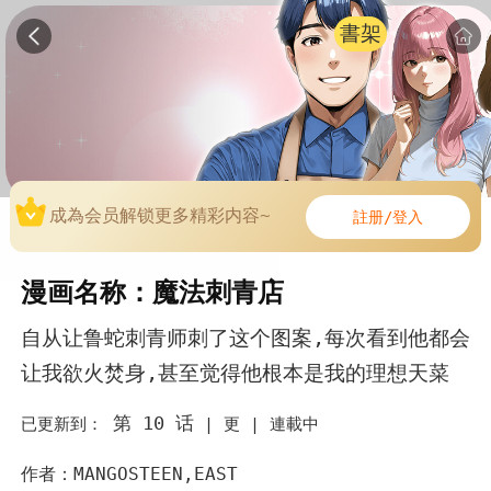
書架
成為会员解锁更多精彩内容~
註册/登入
漫画名称：魔法刺青店
自从让鲁蛇刺青师刺了这个图案,每次看到他都会
让我欲火焚身,甚至觉得他根本是我的理想天菜
第 10 话
已更新到：
|
更 |
連載中
作者：MANGOSTEEN,EAST