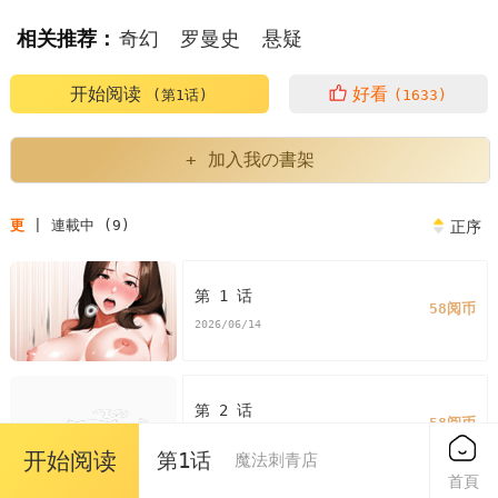
相关推荐：
奇幻
罗曼史
悬疑
开始阅读
好看
(第1话)
(1633)
+ 加入我の書架
更
| 連載中 (9)
正序
第 1 话
58阅币
2026/06/14
第 2 话
58阅币
2026/06/14
开始阅读
第1话
魔法刺青店
首頁