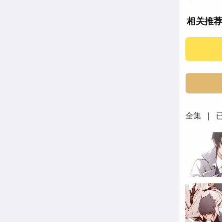
相关推
风暴
动
古惑少年
古惑少年
全集 | 
我想看少
古惑少年
版古惑少
古惑少年