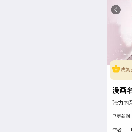
成為
漫画
强力的
已更新到
作者：1