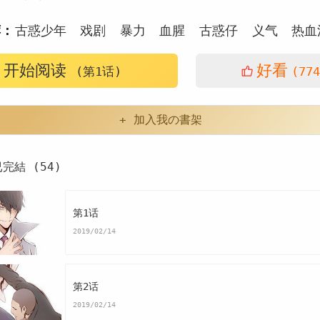
荐：
古惑少年
戏剧
暴力
血腥
古惑仔
义气
热血
作
犯罪
古惑少年洪文定
古惑少年律师
开始阅读
好看
(第1话)
(774
漫画免费观看
古惑少年什么意思
古惑少年奋斗篇
+ 加入我の書架
激斗篇3
少年古惑仔
古惑少年漫画
少年古惑仔电影
已完結 (54)
年古惑仔
韩漫古惑少年洪文定
韩漫古惑少年
漫画免费
看古惑少年漫画末删减版
古惑少年免费
第1话
2019/02/14
年漫画最新话
古惑少年漫画汗汗漫画
古惑少年漫画
漫画土豪漫画
古惑少年漫画完整
古惑少年免费版下
第2话
2019/02/14