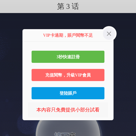
第 3 话
VIP卡過期，賬戶閱幣不足
3秒快速註冊
充值閱幣，升級VIP會員
登陸賬戶
本內容只免費提供小部分試看