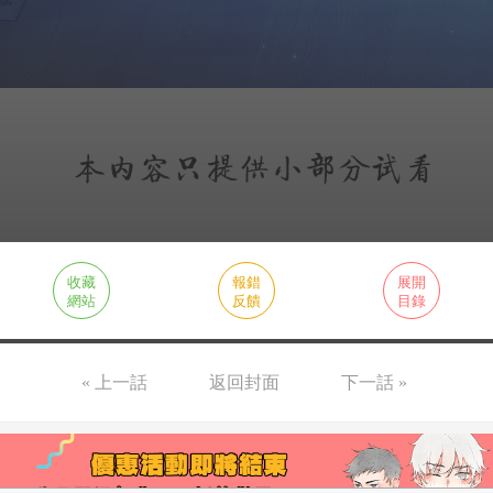
收藏
報錯
展開
網站
反饋
目錄
« 上一話
返回封面
下一話 »